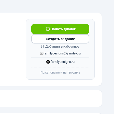
Начать диалог
Создать задание
Добавить в избранное
familydesigns@yandex.ru
familydesigns.ru
Пожаловаться на профиль