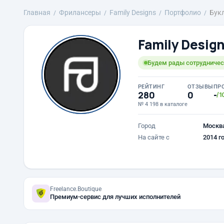
Главная
Фрилансеры
Family Designs
Портфолио
Букл
Family Desig
Будем рады сотрудничест
РЕЙТИНГ
ОТЗЫВЫ
ПР
280
0
-
/1
№ 4 198 в каталоге
Город
Москв
На сайте с
2014 г
Freelance.Boutique
Премиум-сервис для лучших исполнителей