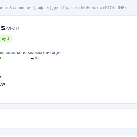
ет в 3 сложения (лифлет) для «Практик Мебель» и «STOLLINE».
ns
›
Vl-art
ву :)
ОФЕССИОНАЛИЗМ
КОММУНИКАЦИЯ
-
0
/10
а
ода