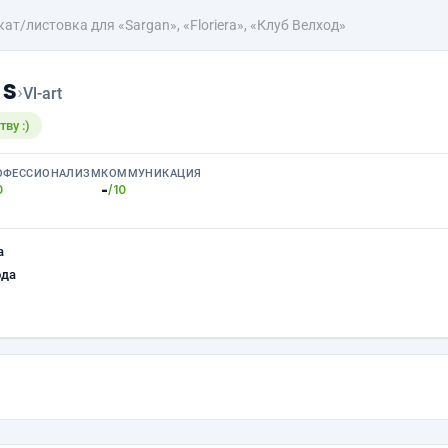
ат/листовка для «Sargan», «Floriera», «Клуб Велход»
ns
›
Vl-art
ву :)
ОФЕССИОНАЛИЗМ
КОММУНИКАЦИЯ
-
0
/10
а
ода