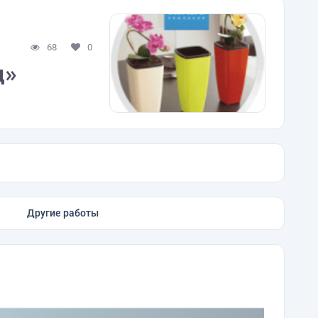
68
0
д»
Другие работы