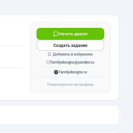
Начать диалог
Создать задание
Добавить в избранное
familydesigns@yandex.ru
familydesigns.ru
Пожаловаться на профиль