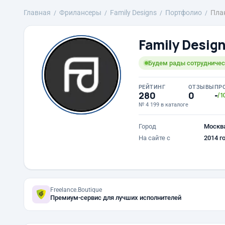
Главная
Фрилансеры
Family Designs
Портфолио
Плак
Family Desig
Будем рады сотрудничест
РЕЙТИНГ
ОТЗЫВЫ
ПР
280
0
-
/1
№ 4 199 в каталоге
Город
Москв
На сайте с
2014 г
Freelance.Boutique
Премиум-сервис для лучших исполнителей