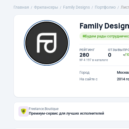
Главная
Фрилансеры
Family Designs
Портфолио
Лист
Family Desig
Будем рады сотрудничест
РЕЙТИНГ
ОТЗЫВЫ
ПР
280
0
-
/1
№ 4 197 в каталоге
Город
Москв
На сайте с
2014 г
Freelance.Boutique
Премиум-сервис для лучших исполнителей