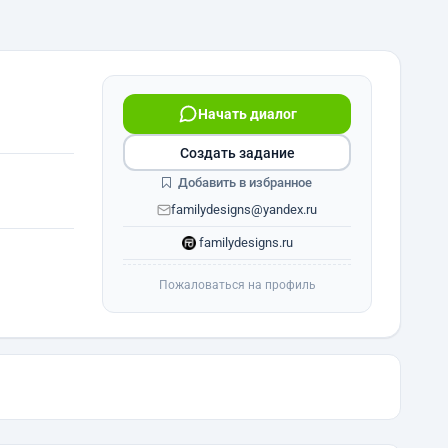
Начать диалог
Создать задание
Добавить в избранное
familydesigns@yandex.ru
familydesigns.ru
Пожаловаться на профиль