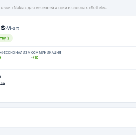
овки «Nokia» для весенней акции в салонах «Sottele».
ns
›
Vl-art
ву :)
ОФЕССИОНАЛИЗМ
КОММУНИКАЦИЯ
-
0
/10
а
ода