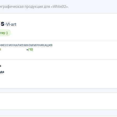
играфическая продукция для «White32».
ns
›
Vl-art
ву :)
ОФЕССИОНАЛИЗМ
КОММУНИКАЦИЯ
-
0
/10
а
ода