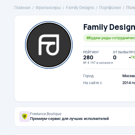
Главная
Фрилансеры
Family Designs
Портфолио
Пол
Family Desig
Будем рады сотрудничест
РЕЙТИНГ
ОТЗЫВЫ
ПР
280
0
-
/1
№ 4 197 в каталоге
Город
Москв
На сайте с
2014 г
Freelance.Boutique
Премиум-сервис для лучших исполнителей