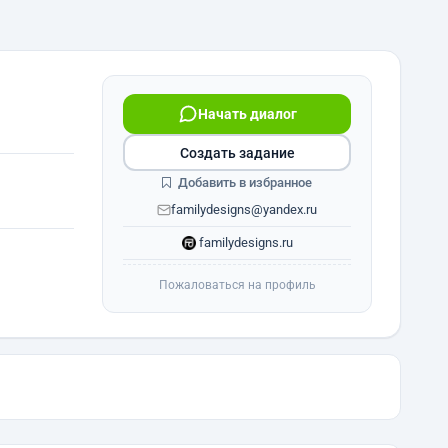
Начать диалог
Создать задание
Добавить в избранное
familydesigns@yandex.ru
familydesigns.ru
Пожаловаться на профиль