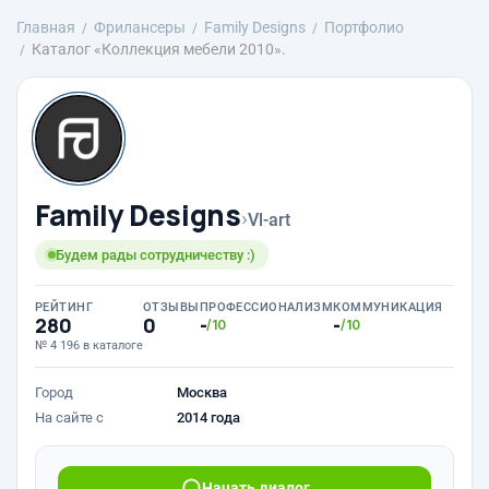
Главная
Фрилансеры
Family Designs
Портфолио
Каталог «Коллекция мебели 2010».
Family Designs
›
Vl-art
Будем рады сотрудничеству :)
РЕЙТИНГ
ОТЗЫВЫ
ПРОФЕССИОНАЛИЗМ
КОММУНИКАЦИЯ
280
0
-
-
/10
/10
№ 4 196 в каталоге
Город
Москва
На сайте с
2014 года
Начать диалог