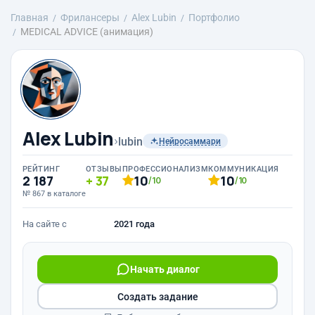
Главная
Фрилансеры
Alex Lubin
Портфолио
MEDICAL ADVICE (анимация)
Alex Lubin
›
lubin
Нейросаммари
РЕЙТИНГ
ОТЗЫВЫ
ПРОФЕССИОНАЛИЗМ
КОММУНИКАЦИЯ
2 187
37
10
10
/10
/10
№ 867 в каталоге
На сайте с
2021 года
Начать диалог
Создать задание