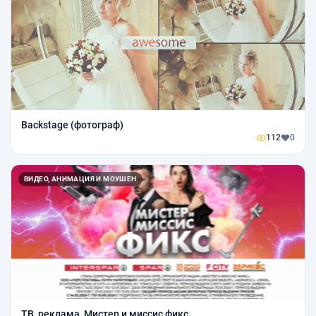
Backstage (фотограф)
112
0
ВИДЕО, АНИМАЦИЯ И МОУШЕН
ТВ_реклама_Мистер и миссис фикс