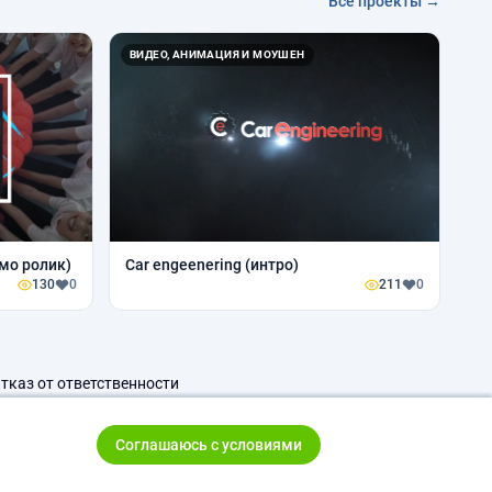
Все проекты →
ВИДЕО, АНИМАЦИЯ И МОУШЕН
мо ролик)
Car engeenering (интро)
130
0
211
0
тказ от ответственности
Соглашаюсь с условиями