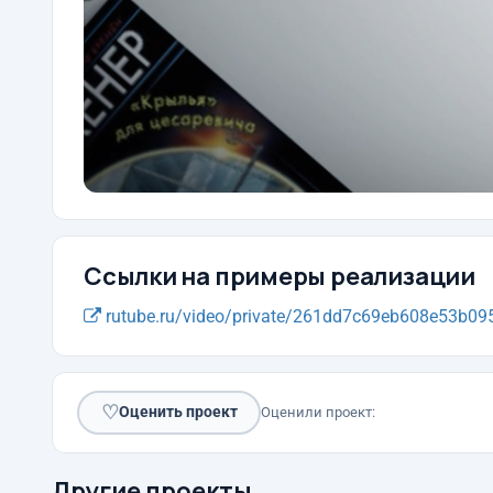
Ссылки на примеры реализации
rutube.ru/video/private/261dd7c69eb608e53b095
♡
Оценить проект
Оценили проект:
Другие проекты