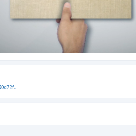
0d72f...