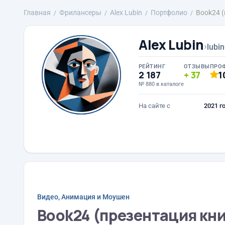
Главная
Фрилансеры
Alex Lubin
Портфолио
Book24 
Alex Lubin
›
lubin
РЕЙТИНГ
ОТЗЫВЫ
ПРО
2 187
37
1
№ 880 в каталоге
На сайте с
2021 г
Видео, Анимация и Моушен
Book24 (презентация кн