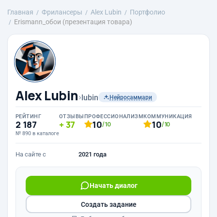
Главная
Фрилансеры
Alex Lubin
Портфолио
Erismann_обои (презентация товара)
Alex Lubin
›
lubin
Нейросаммари
РЕЙТИНГ
ОТЗЫВЫ
ПРОФЕССИОНАЛИЗМ
КОММУНИКАЦИЯ
2 187
37
10
10
/10
/10
№ 890 в каталоге
На сайте с
2021 года
Начать диалог
Создать задание