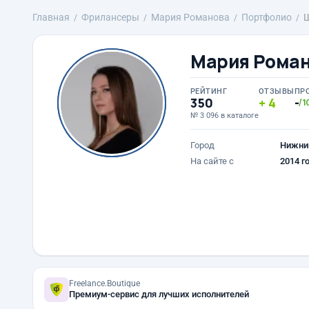
Главная
Фрилансеры
Мария Романова
Портфолио
Мария Рома
РЕЙТИНГ
ОТЗЫВЫ
ПР
350
4
-
/1
№ 3 096 в каталоге
Город
Нижни
На сайте с
2014 г
Freelance.Boutique
Премиум-сервис для лучших исполнителей