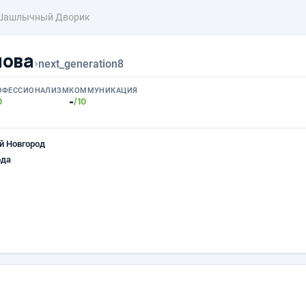
Шашлычный Дворик
нова
›
next_generation8
ОФЕССИОНАЛИЗМ
КОММУНИКАЦИЯ
-
0
/10
й Новгород
ода