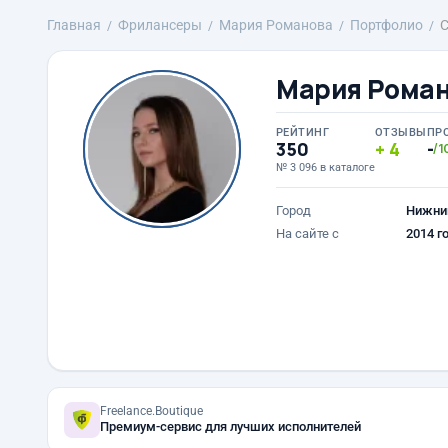
Главная
Фрилансеры
Мария Романова
Портфолио
С
Мария Рома
РЕЙТИНГ
ОТЗЫВЫ
ПР
350
4
-
/1
№ 3 096 в каталоге
Город
Нижни
На сайте с
2014 г
Freelance.Boutique
Премиум-сервис для лучших исполнителей