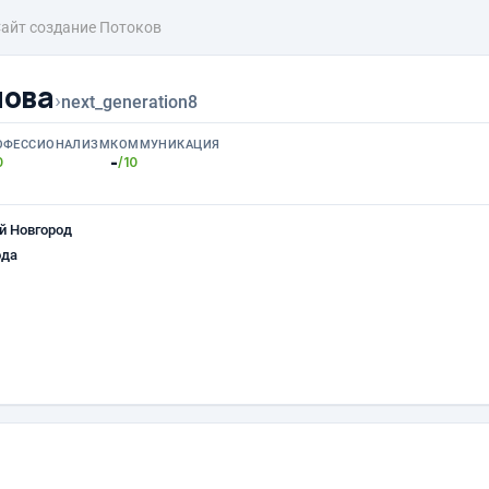
айт создание Потоков
нова
›
next_generation8
ОФЕССИОНАЛИЗМ
КОММУНИКАЦИЯ
-
0
/10
й Новгород
ода