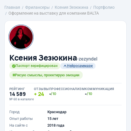
Главная
Фрилансеры
Ксения Зезюкина
Портфолио
Оформление на выставку для компании BALTA
Ксения Зезюкина
›
zezyndel
Паспорт верифицирован
Нейросаммари
Рисую смыслы, проектирую эмоции
РЕЙТИНГ
ОТЗЫВЫ
ПРОФЕССИОНАЛИЗМ
КОММУНИКАЦИЯ
14 589
24
-
-
/10
/10
№ 60 в каталоге
Город
Краснодар
Опыт работы
15 лет
На сайте с
2018 года