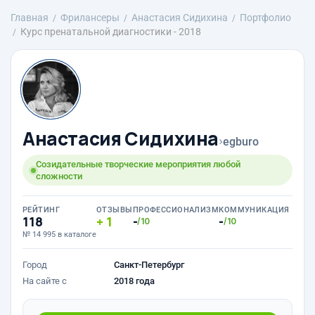
Главная
Фрилансеры
Анастасия Сидихина
Портфолио
Курс пренатальной диагностики - 2018
Анастасия Сидихина
›
egburo
Созидательные творческие мероприятия любой
сложности
РЕЙТИНГ
ОТЗЫВЫ
ПРОФЕССИОНАЛИЗМ
КОММУНИКАЦИЯ
118
1
-
-
/10
/10
№ 14 995 в каталоге
Город
Санкт-Петербург
На сайте с
2018 года