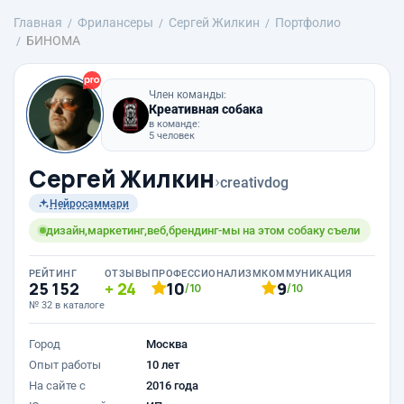
Главная
Фрилансеры
Сергей Жилкин
Портфолио
БИНОМА
Член команды:
Креативная собака
в команде:
5 человек
Сергей Жилкин
›
creativdog
Нейросаммари
дизайн,маркетинг,веб,брендинг-мы на этом собаку съели
РЕЙТИНГ
ОТЗЫВЫ
ПРОФЕССИОНАЛИЗМ
КОММУНИКАЦИЯ
25 152
24
10
9
/10
/10
№ 32 в каталоге
Город
Москва
Опыт работы
10 лет
На сайте с
2016 года