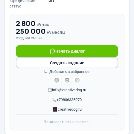
Юридический
ИП
статус
2 800
₽/час
250 000
₽/месяц
средняя ставка
Начать диалог
Создать задание
Добавить в избранное
info@creativedog.ru
+79806335970
creativedog.ru
Пожаловаться на профиль