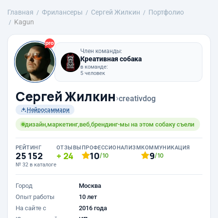
Главная
Фрилансеры
Сергей Жилкин
Портфолио
Kagun
Член команды:
Креативная собака
в команде:
5 человек
Сергей Жилкин
›
creativdog
Нейросаммари
дизайн,маркетинг,веб,брендинг-мы на этом собаку съели
РЕЙТИНГ
ОТЗЫВЫ
ПРОФЕССИОНАЛИЗМ
КОММУНИКАЦИЯ
25 152
24
10
9
/10
/10
№ 32 в каталоге
Город
Москва
Опыт работы
10 лет
На сайте с
2016 года