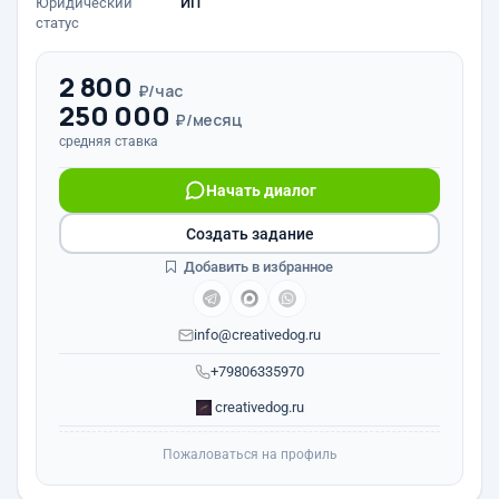
Юридический
ИП
статус
2 800
₽/час
250 000
₽/месяц
средняя ставка
Начать диалог
Создать задание
Добавить в избранное
info@creativedog.ru
+79806335970
creativedog.ru
Пожаловаться на профиль