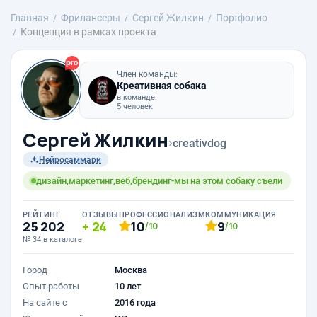
Главная
Фрилансеры
Сергей Жилкин
Портфолио
Концепция в рамках проекта
Член команды:
Креативная собака
в команде:
5 человек
Сергей Жилкин
›
creativdog
Нейросаммари
дизайн,маркетинг,веб,брендинг-мы на этом собаку съели
РЕЙТИНГ
ОТЗЫВЫ
ПРОФЕССИОНАЛИЗМ
КОММУНИКАЦИЯ
25 202
24
10
9
/10
/10
№ 34 в каталоге
Город
Москва
Опыт работы
10 лет
На сайте с
2016 года