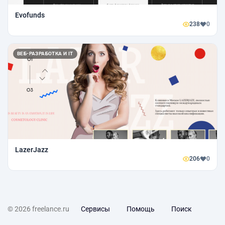
Evofunds
238
0
ВЕБ-РАЗРАБОТКА И IT
LazerJazz
206
0
© 2026 freelance.ru
Сервисы
Помощь
Поиск