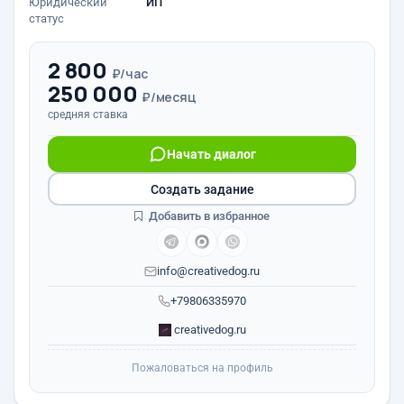
Юридический
ИП
статус
2 800
₽/час
250 000
₽/месяц
средняя ставка
Начать диалог
Создать задание
Добавить в избранное
info@creativedog.ru
+79806335970
creativedog.ru
Пожаловаться на профиль