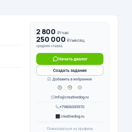
2 800
₽/час
250 000
₽/месяц
средняя ставка
Начать диалог
Создать задание
Добавить в избранное
info@creativedog.ru
+79806335970
creativedog.ru
Пожаловаться на профиль