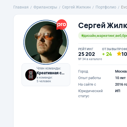
Главная
Фрилансеры
Сергей Жилкин
Портфолио
Ev
Сергей Жил
дизайн,маркетинг,веб,бр
РЕЙТИНГ
ОТЗЫВЫ
ПРОФ
25 202
24
1
№ 34 в каталоге
Член команды:
Город
Москв
Креативная собака
в команде:
Опыт работы
10 лет
5 человек
На сайте с
2016 г
Юридический
ИП
статус