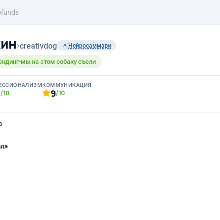
ofunds
кин
›
creativdog
Нейросаммари
ендинг-мы на этом собаку съели
ЕССИОНАЛИЗМ
КОММУНИКАЦИЯ
0
9
/10
/10
а
ода