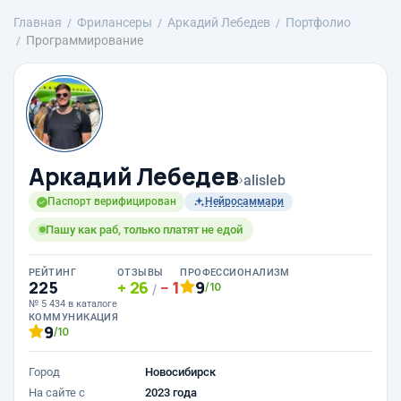
Главная
Фрилансеры
Аркадий Лебедев
Портфолио
Программирование
Аркадий Лебедев
›
alisleb
Паспорт верифицирован
Нейросаммари
Пашу как раб, только платят не едой
РЕЙТИНГ
ОТЗЫВЫ
ПРОФЕССИОНАЛИЗМ
225
26
1
9
/10
/
№ 5 434 в каталоге
КОММУНИКАЦИЯ
9
/10
Город
Новосибирск
На сайте с
2023 года