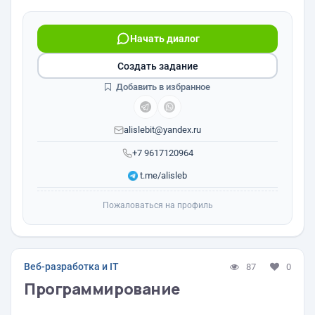
Начать диалог
Создать задание
Добавить в избранное
alislebit@yandex.ru
+7 9617120964
t.me/alisleb
Пожаловаться на профиль
Веб-разработка и IT
87
0
Программирование