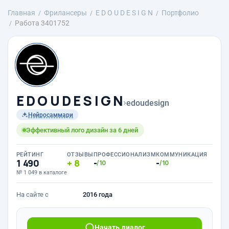
Главная
Фрилансеры
E D O U D E S I G N
Портфолио
Работа 3401752
E D O U D E S I G N
›
edoudesign
Нейросаммари
Эффективный лого дизайн за 6 дней
РЕЙТИНГ
ОТЗЫВЫ
ПРОФЕССИОНАЛИЗМ
КОММУНИКАЦИЯ
1 490
8
-
-
/10
/10
№ 1 049 в каталоге
На сайте с
2016 года
Начать диалог