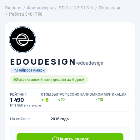
Главная
Фрилансеры
E D O U D E S I G N
Портфолио
Работа 3401758
E D O U D E S I G N
›
edoudesign
Нейросаммари
Эффективный лого дизайн за 6 дней
РЕЙТИНГ
ОТЗЫВЫ
ПРОФЕССИОНАЛИЗМ
КОММУНИКАЦИЯ
1 490
8
-
-
/10
/10
№ 1 060 в каталоге
На сайте с
2016 года
Начать диалог