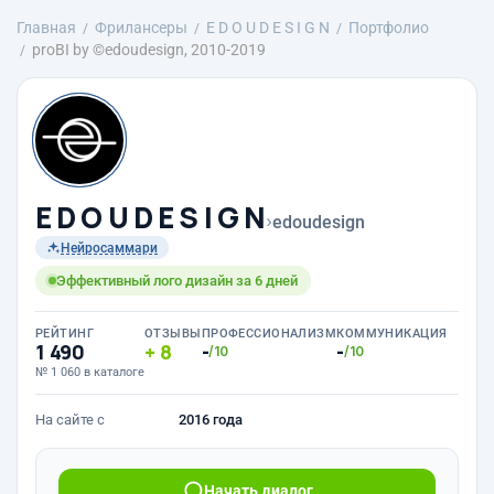
Главная
Фрилансеры
E D O U D E S I G N
Портфолио
proBI by ©еdoudesign, 2010-2019
E D O U D E S I G N
›
edoudesign
Нейросаммари
Эффективный лого дизайн за 6 дней
РЕЙТИНГ
ОТЗЫВЫ
ПРОФЕССИОНАЛИЗМ
КОММУНИКАЦИЯ
1 490
8
-
-
/10
/10
№ 1 060 в каталоге
На сайте с
2016 года
Начать диалог