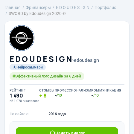
Главная
Фрилансеры
E D O U D E S I G N
Портфолио
SWORD by Edoudesign 2020 ©
E D O U D E S I G N
›
edoudesign
Нейросаммари
Эффективный лого дизайн за 6 дней
РЕЙТИНГ
ОТЗЫВЫ
ПРОФЕССИОНАЛИЗМ
КОММУНИКАЦИЯ
1 490
8
-
-
/10
/10
№ 1 070 в каталоге
На сайте с
2016 года
Начать диалог