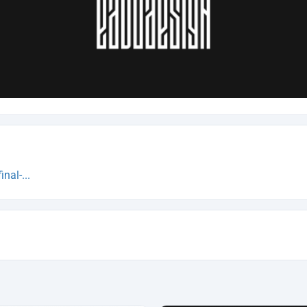
al-...