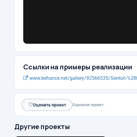
Ссылки на примеры реализации
www.behance.net/gallery/92566535/Sentori-%28fin
♡
Оценить проект
Оценили проект:
Другие проекты