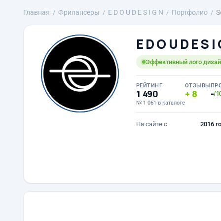
Главная
Фрилансеры
E D O U D E S I G N
Портфолио
S
E D O U D E S I
Эффективный лого дизайн
РЕЙТИНГ
ОТЗЫВЫ
ПР
1 490
8
-
/1
№ 1 061 в каталоге
На сайте с
2016 г