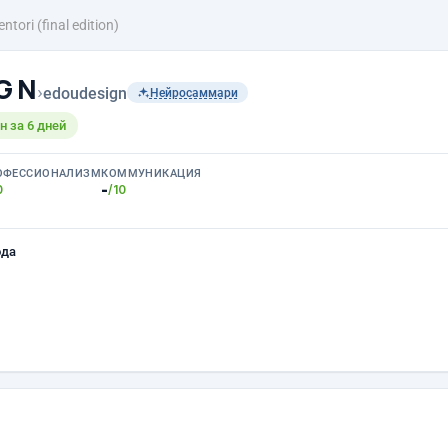
entori (final edition)
 G N
›
edoudesign
Нейросаммари
 за 6 дней
ОФЕССИОНАЛИЗМ
КОММУНИКАЦИЯ
-
0
/10
ода