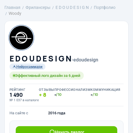
Главная
Фрилансеры
E D O U D E S I G N
Портфолио
Woody
E D O U D E S I G N
›
edoudesign
Нейросаммари
Эффективный лого дизайн за 6 дней
РЕЙТИНГ
ОТЗЫВЫ
ПРОФЕССИОНАЛИЗМ
КОММУНИКАЦИЯ
1 490
8
-
-
/10
/10
№ 1 037 в каталоге
На сайте с
2016 года
Начать диалог