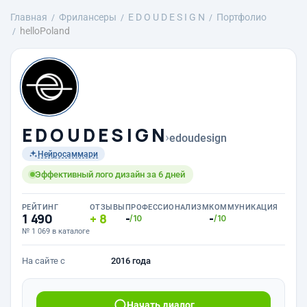
Главная
Фрилансеры
E D O U D E S I G N
Портфолио
helloPoland
E D O U D E S I G N
›
edoudesign
Нейросаммари
Эффективный лого дизайн за 6 дней
РЕЙТИНГ
ОТЗЫВЫ
ПРОФЕССИОНАЛИЗМ
КОММУНИКАЦИЯ
1 490
8
-
-
/10
/10
№ 1 069 в каталоге
На сайте с
2016 года
Начать диалог