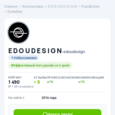
Главная
Фрилансеры
E D O U D E S I G N
Портфолио
Evolution
E D O U D E S I G N
›
edoudesign
Нейросаммари
Эффективный лого дизайн за 6 дней
РЕЙТИНГ
ОТЗЫВЫ
ПРОФЕССИОНАЛИЗМ
КОММУНИКАЦИЯ
1 490
8
-
-
/10
/10
№ 1 051 в каталоге
На сайте с
2016 года
Начать диалог