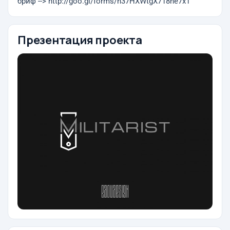
бриф --> http://goo.gl/forms/h37HXWtgX718he7x1
Презентация проекта