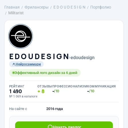
Главная
Фрилансеры
E D O U D E S I G N
Портфолио
Militarist
E D O U D E S I G N
›
edoudesign
Нейросаммари
Эффективный лого дизайн за 6 дней
РЕЙТИНГ
ОТЗЫВЫ
ПРОФЕССИОНАЛИЗМ
КОММУНИКАЦИЯ
1 490
8
-
-
/10
/10
№ 1 069 в каталоге
На сайте с
2016 года
Начать диалог