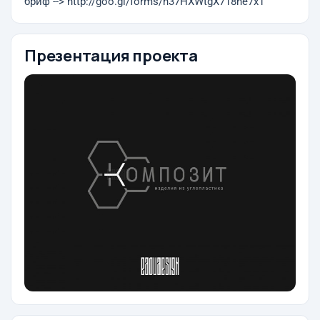
бриф --> http://goo.gl/forms/h37HXWtgX718he7x1
Презентация проекта