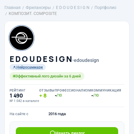
Главная
Фрилансеры
E D O U D E S I G N
Портфолио
КОМПОЗИТ. COMPOSITE
E D O U D E S I G N
›
edoudesign
Нейросаммари
Эффективный лого дизайн за 6 дней
РЕЙТИНГ
ОТЗЫВЫ
ПРОФЕССИОНАЛИЗМ
КОММУНИКАЦИЯ
1 490
8
-
-
/10
/10
№ 1 042 в каталоге
На сайте с
2016 года
Начать диалог