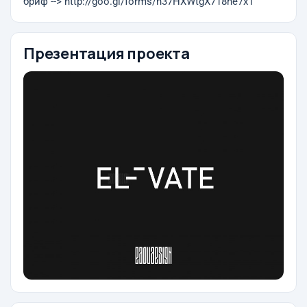
бриф --> http://goo.gl/forms/h37HXWtgX718he7x1
Презентация проекта