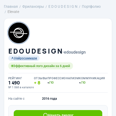
Главная
Фрилансеры
E D O U D E S I G N
Портфолио
Elevate
E D O U D E S I G N
›
edoudesign
Нейросаммари
Эффективный лого дизайн за 6 дней
РЕЙТИНГ
ОТЗЫВЫ
ПРОФЕССИОНАЛИЗМ
КОММУНИКАЦИЯ
1 490
8
-
-
/10
/10
№ 1 068 в каталоге
На сайте с
2016 года
Начать диалог