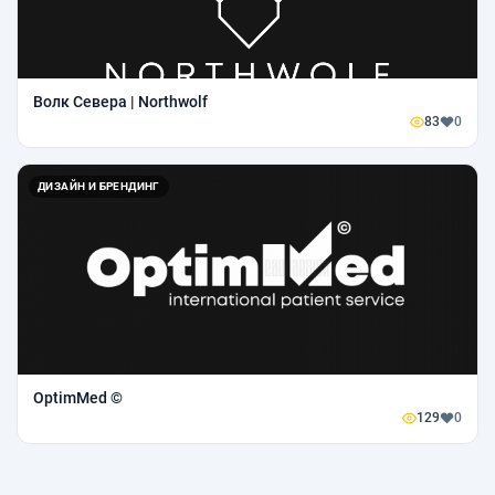
Волк Севера | Northwolf
83
0
ДИЗАЙН И БРЕНДИНГ
OptimMed ©
129
0