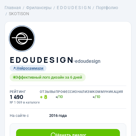
Главная
Фрилансеры
E D O U D E S I G N
Портфолио
SKOTISON
E D O U D E S I G N
›
edoudesign
Нейросаммари
Эффективный лого дизайн за 6 дней
РЕЙТИНГ
ОТЗЫВЫ
ПРОФЕССИОНАЛИЗМ
КОММУНИКАЦИЯ
1 490
8
-
-
/10
/10
№ 1 069 в каталоге
На сайте с
2016 года
Начать диалог