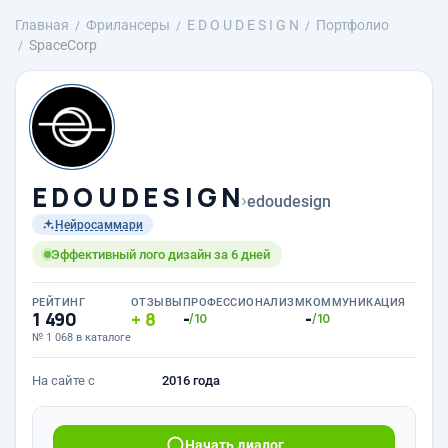
Главная
Фрилансеры
E D O U D E S I G N
Портфолио
SpaceCorp
E D O U D E S I G N
›
edoudesign
Нейросаммари
Эффективный лого дизайн за 6 дней
РЕЙТИНГ
ОТЗЫВЫ
ПРОФЕССИОНАЛИЗМ
КОММУНИКАЦИЯ
1 490
8
-
-
/10
/10
№ 1 068 в каталоге
На сайте с
2016 года
Начать диалог