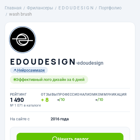
Главная
Фрилансеры
E D O U D E S I G N
Портфолио
wash brush
E D O U D E S I G N
›
edoudesign
Нейросаммари
Эффективный лого дизайн за 6 дней
РЕЙТИНГ
ОТЗЫВЫ
ПРОФЕССИОНАЛИЗМ
КОММУНИКАЦИЯ
1 490
8
-
-
/10
/10
№ 1 071 в каталоге
На сайте с
2016 года
Начать диалог