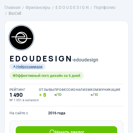
Главная
Фрилансеры
E D O U D E S I G N
Портфолио
BioCell
E D O U D E S I G N
›
edoudesign
Нейросаммари
Эффективный лого дизайн за 6 дней
РЕЙТИНГ
ОТЗЫВЫ
ПРОФЕССИОНАЛИЗМ
КОММУНИКАЦИЯ
1 490
8
-
-
/10
/10
№ 1 051 в каталоге
На сайте с
2016 года
Начать диалог