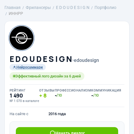
Главная
Фрилансеры
E D O U D E S I G N
Портфолио
ИННРР
E D O U D E S I G N
›
edoudesign
Нейросаммари
Эффективный лого дизайн за 6 дней
РЕЙТИНГ
ОТЗЫВЫ
ПРОФЕССИОНАЛИЗМ
КОММУНИКАЦИЯ
1 490
8
-
-
/10
/10
№ 1 070 в каталоге
На сайте с
2016 года
Начать диалог