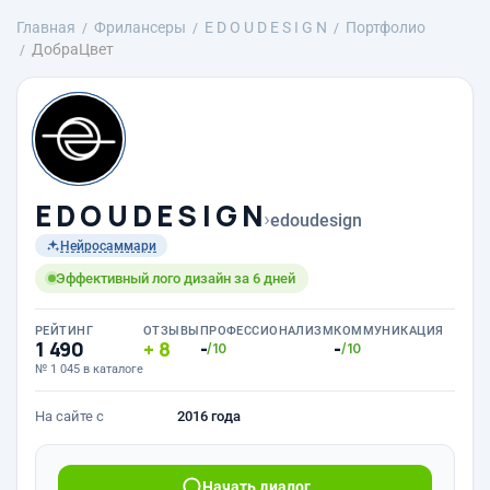
Главная
Фрилансеры
E D O U D E S I G N
Портфолио
ДобраЦвет
E D O U D E S I G N
›
edoudesign
Нейросаммари
Эффективный лого дизайн за 6 дней
РЕЙТИНГ
ОТЗЫВЫ
ПРОФЕССИОНАЛИЗМ
КОММУНИКАЦИЯ
1 490
8
-
-
/10
/10
№ 1 045 в каталоге
На сайте с
2016 года
Начать диалог