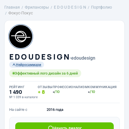
Главная
Фрилансеры
E D O U D E S I G N
Портфолио
Фокус-Покус
E D O U D E S I G N
›
edoudesign
Нейросаммари
Эффективный лого дизайн за 6 дней
РЕЙТИНГ
ОТЗЫВЫ
ПРОФЕССИОНАЛИЗМ
КОММУНИКАЦИЯ
1 490
8
-
-
/10
/10
№ 1 039 в каталоге
На сайте с
2016 года
Начать диалог