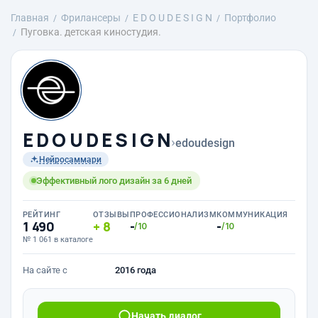
Главная
Фрилансеры
E D O U D E S I G N
Портфолио
Пуговка. детская киностудия.
E D O U D E S I G N
›
edoudesign
Нейросаммари
Эффективный лого дизайн за 6 дней
РЕЙТИНГ
ОТЗЫВЫ
ПРОФЕССИОНАЛИЗМ
КОММУНИКАЦИЯ
1 490
8
-
-
/10
/10
№ 1 061 в каталоге
На сайте с
2016 года
Начать диалог