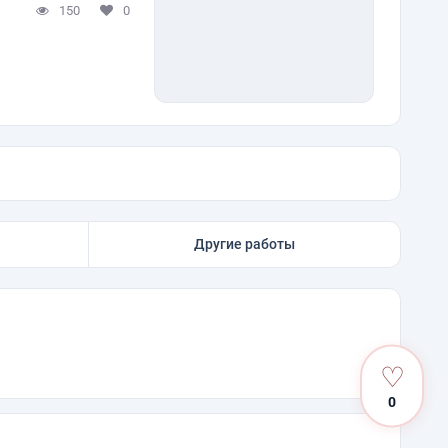
150
0
Другие работы
♡
0