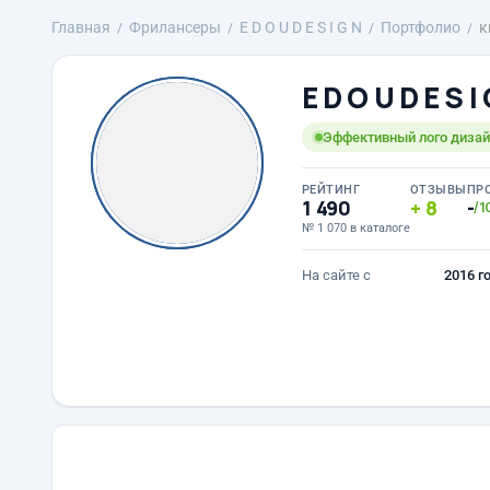
Главная
Фрилансеры
E D O U D E S I G N
Портфолио
к
E D O U D E S I
Эффективный лого дизайн
РЕЙТИНГ
ОТЗЫВЫ
ПР
1 490
8
-
/1
№ 1 070 в каталоге
На сайте с
2016 г