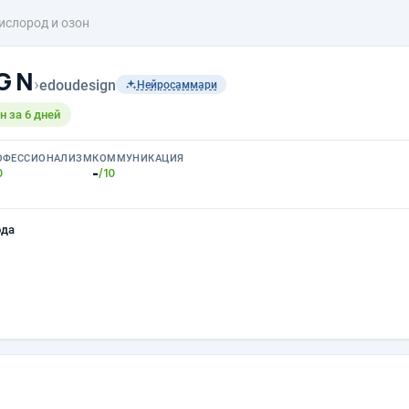
ислород и озон
 G N
›
edoudesign
Нейросаммари
 за 6 дней
ОФЕССИОНАЛИЗМ
КОММУНИКАЦИЯ
-
0
/10
ода