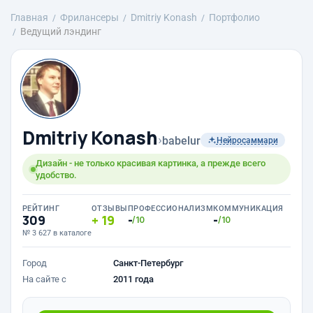
Главная
Фрилансеры
Dmitriy Konash
Портфолио
Ведущий лэндинг
Dmitriy Konash
›
babelur
Нейросаммари
Дизайн - не только красивая картинка, а прежде всего
удобство.
РЕЙТИНГ
ОТЗЫВЫ
ПРОФЕССИОНАЛИЗМ
КОММУНИКАЦИЯ
309
19
-
-
/10
/10
№ 3 627 в каталоге
Город
Санкт-Петербург
На сайте с
2011 года