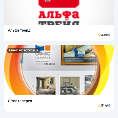
Альфа трейд
43
0
ВЕБ-РАЗРАБОТКА И IT
Офис галерея
51
0