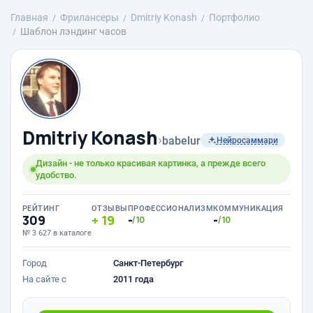
Главная
Фрилансеры
Dmitriy Konash
Портфолио
Шаблон лэндинг часов
Dmitriy Konash
›
babelur
Нейросаммари
Дизайн - не только красивая картинка, а прежде всего
удобство.
РЕЙТИНГ
ОТЗЫВЫ
ПРОФЕССИОНАЛИЗМ
КОММУНИКАЦИЯ
309
19
-
-
/10
/10
№ 3 627 в каталоге
Город
Санкт-Петербург
На сайте с
2011 года