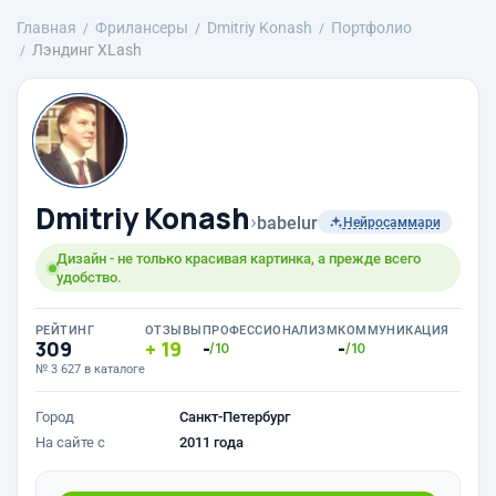
Главная
Фрилансеры
Dmitriy Konash
Портфолио
Лэндинг XLash
Dmitriy Konash
›
babelur
Нейросаммари
Дизайн - не только красивая картинка, а прежде всего
удобство.
РЕЙТИНГ
ОТЗЫВЫ
ПРОФЕССИОНАЛИЗМ
КОММУНИКАЦИЯ
309
19
-
-
/10
/10
№ 3 627 в каталоге
Город
Санкт-Петербург
На сайте с
2011 года