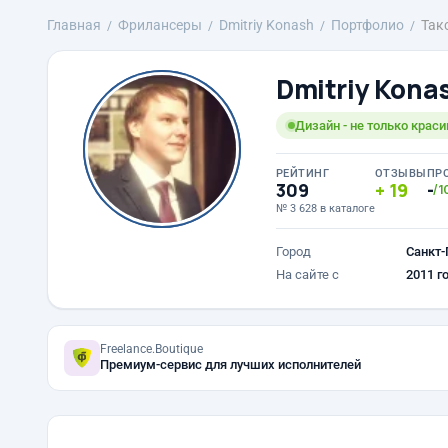
Главная
Фрилансеры
Dmitriy Konash
Портфолио
Так
Dmitriy Kona
Дизайн - не только краси
РЕЙТИНГ
ОТЗЫВЫ
ПР
309
19
-
/1
№ 3 628 в каталоге
Город
Санкт-
На сайте с
2011 г
Freelance.Boutique
Премиум-сервис для лучших исполнителей