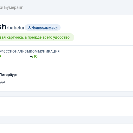
си Бумеранг
sh
›
babelur
Нейросаммари
вая картинка, а прежде всего удобство.
ОФЕССИОНАЛИЗМ
КОММУНИКАЦИЯ
-
0
/10
Петербург
ода