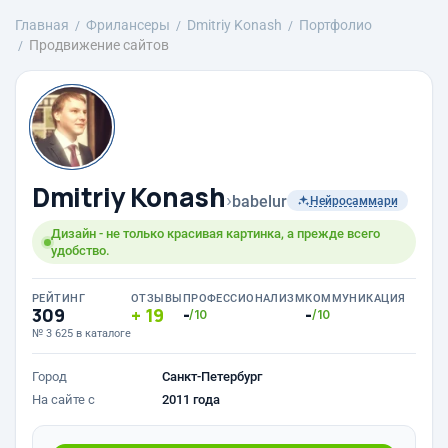
Главная
Фрилансеры
Dmitriy Konash
Портфолио
Продвижение сайтов
Dmitriy Konash
›
babelur
Нейросаммари
Дизайн - не только красивая картинка, а прежде всего
удобство.
РЕЙТИНГ
ОТЗЫВЫ
ПРОФЕССИОНАЛИЗМ
КОММУНИКАЦИЯ
309
19
-
-
/10
/10
№ 3 625 в каталоге
Город
Санкт-Петербург
На сайте с
2011 года