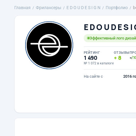
Главная
Фрилансеры
E D O U D E S I G N
Портфолио
b
E D O U D E S I
Эффективный лого дизайн
РЕЙТИНГ
ОТЗЫВЫ
ПР
1 490
8
-
/1
№ 1 072 в каталоге
На сайте с
2016 г