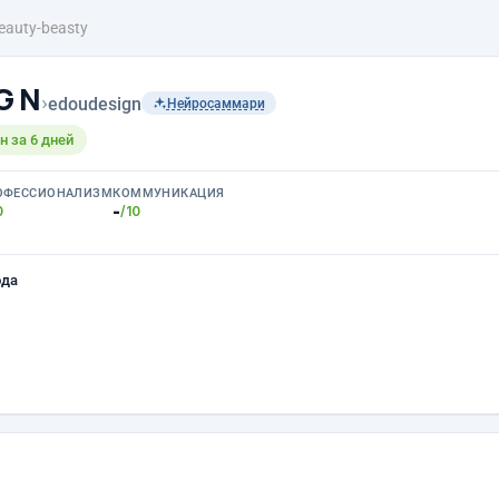
eauty-beasty
 G N
›
edoudesign
Нейросаммари
 за 6 дней
ОФЕССИОНАЛИЗМ
КОММУНИКАЦИЯ
-
0
/10
ода