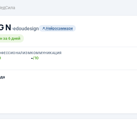
едСила
 G N
›
edoudesign
Нейросаммари
 за 6 дней
ОФЕССИОНАЛИЗМ
КОММУНИКАЦИЯ
-
0
/10
ода