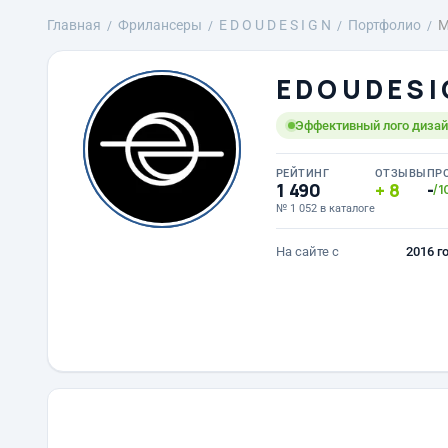
Главная
Фрилансеры
E D O U D E S I G N
Портфолио
М
E D O U D E S I
Эффективный лого дизайн
РЕЙТИНГ
ОТЗЫВЫ
ПР
1 490
8
-
/1
№ 1 052 в каталоге
На сайте с
2016 г