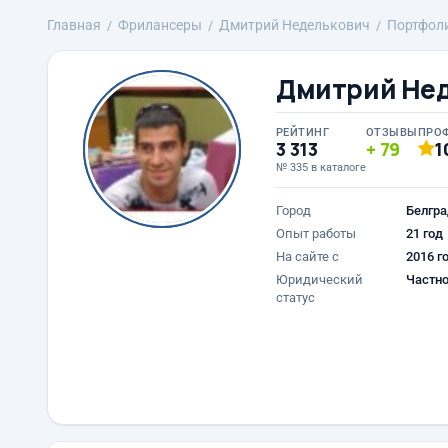
Главная
Фрилансеры
Дмитрий Неделькович
Портфол
Дмитрий Не
РЕЙТИНГ
ОТЗЫВЫ
ПРО
3 313
79
1
№ 335 в каталоге
Город
Белгра
Опыт работы
21 год
На сайте с
2016 г
Юридический
Частно
статус