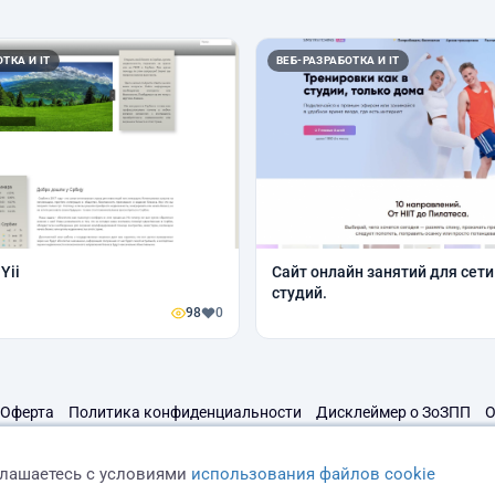
ТКА И IT
ВЕБ-РАЗРАБОТКА И IT
Yii
Сайт онлайн занятий для сети
студий.
98
0
Оферта
Политика конфиденциальности
Дисклеймер о ЗоЗПП
О
глашаетесь с условиями
использования файлов cookie