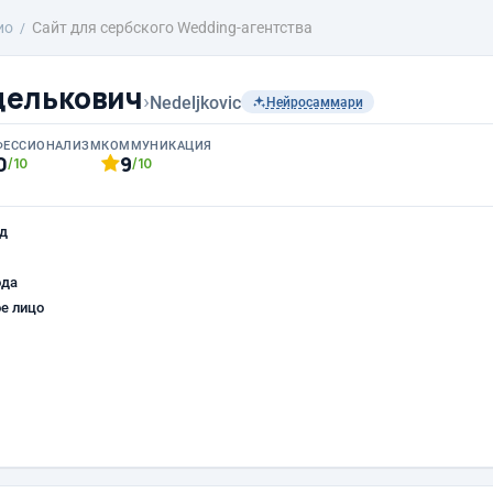
ио
Сайт для сербского Wedding-агентства
делькович
›
Nedeljkovic
Нейросаммари
ФЕССИОНАЛИЗМ
КОММУНИКАЦИЯ
0
9
/10
/10
д
ода
е лицо