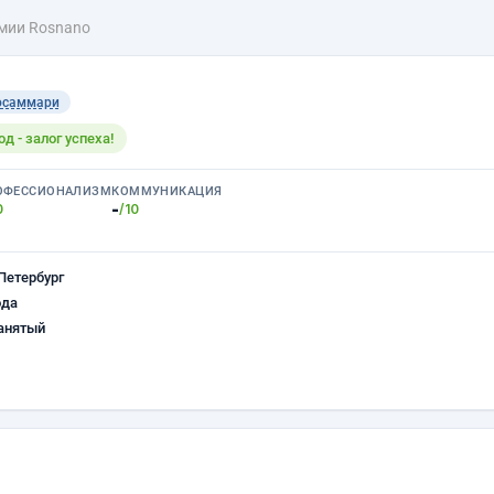
емии Rosnano
осаммари
 - залог успеха!
ОФЕССИОНАЛИЗМ
КОММУНИКАЦИЯ
-
0
/10
Петербург
ода
анятый