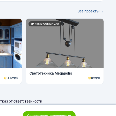
Все проекты →
3D И ВИЗУАЛИЗАЦИЯ
Светотехника Megapolis
112
0
89
0
тказ от ответственности
Соглашаюсь с условиями