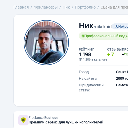
Главная
Фрилансеры
Ник
Портфолио
Сцена для пр
Ник
›
nikdruid
Нейр
Профессиональный подход
РЕЙТИНГ
ОТЗЫВЫ
ПР
1 198
7
-
/1
№ 1 206 в каталоге
Город
Санкт-
На сайте с
2009 г
Юридический
Самоз
статус
Freelance.Boutique
Премиум-сервис для лучших исполнителей