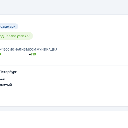
осаммари
 - залог успеха!
ОФЕССИОНАЛИЗМ
КОММУНИКАЦИЯ
-
0
/10
Петербург
ода
анятый