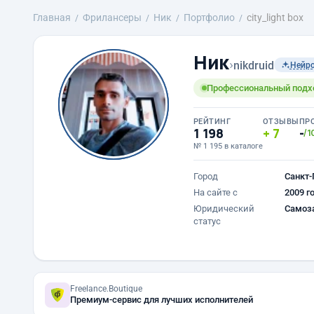
Главная
Фрилансеры
Ник
Портфолио
city_light box
Ник
›
nikdruid
Нейр
Профессиональный подход
РЕЙТИНГ
ОТЗЫВЫ
ПР
1 198
7
-
/1
№ 1 195 в каталоге
Город
Санкт-
На сайте с
2009 г
Юридический
Самоз
статус
Freelance.Boutique
Премиум-сервис для лучших исполнителей