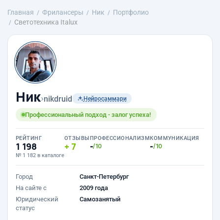
Главная
Фрилансеры
Ник
Портфолио
Светотехника Italux
Ник
›
nikdruid
Нейросаммари
Профессиональный подход - залог успеха!
РЕЙТИНГ
ОТЗЫВЫ
ПРОФЕССИОНАЛИЗМ
КОММУНИКАЦИЯ
1 198
7
-
-
/10
/10
№ 1 182 в каталоге
Город
Санкт-Петербург
На сайте с
2009 года
Юридический
Самозанятый
статус