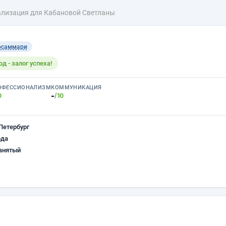
ализация для Кабановой Светланы
осаммари
 - залог успеха!
ОФЕССИОНАЛИЗМ
КОММУНИКАЦИЯ
-
0
/10
Петербург
ода
анятый