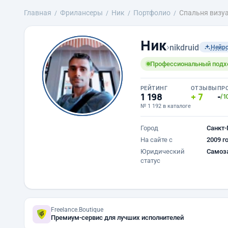
Главная
Фрилансеры
Ник
Портфолио
Спальня визу
Ник
›
nikdruid
Нейр
Профессиональный подход
РЕЙТИНГ
ОТЗЫВЫ
ПР
1 198
7
-
/1
№ 1 192 в каталоге
Город
Санкт-
На сайте с
2009 г
Юридический
Самоз
статус
Freelance.Boutique
Премиум-сервис для лучших исполнителей