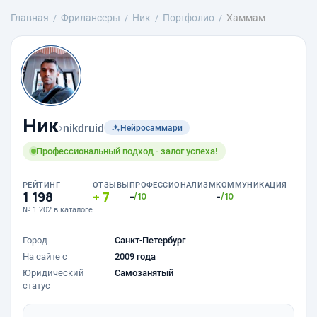
Главная
Фрилансеры
Ник
Портфолио
Хаммам
Ник
›
nikdruid
Нейросаммари
Профессиональный подход - залог успеха!
РЕЙТИНГ
ОТЗЫВЫ
ПРОФЕССИОНАЛИЗМ
КОММУНИКАЦИЯ
1 198
7
-
-
/10
/10
№ 1 202 в каталоге
Город
Санкт-Петербург
На сайте с
2009 года
Юридический
Самозанятый
статус